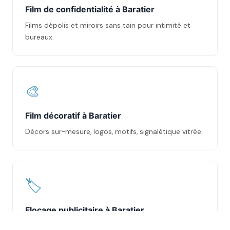
Film de confidentialité à Baratier
Films dépolis et miroirs sans tain pour intimité et
bureaux.
🎨
Film décoratif à Baratier
Décors sur-mesure, logos, motifs, signalétique vitrée.
🏷️
Flocage publicitaire à Baratier
Marquage vitrines et véhicules en adhésif découpé