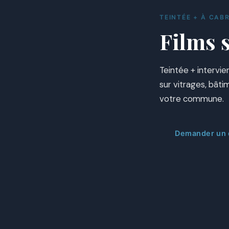
TEINTÉE + À CAB
Films s
Teintée + intervie
sur vitrages, bât
votre commune.
Demander un d