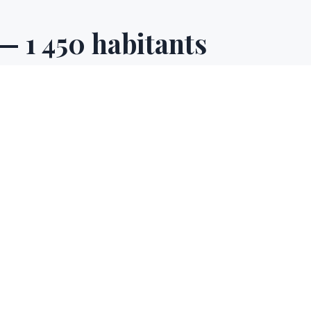
L
— 1 450 habitants
rg de 1450 habitants en Alpes-Maritimes (06), située à 111 km
ifiée sur devis. Même dans les communes de taille modeste, Te
té : visite technique gratuite et devis sous 24h. Les Alpes-M
diterranéen et proximité du littoral — nos films protègent ré
re-pays niçois.
SECTEUR D'INTERVENTION
mmunes voisines desserv