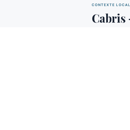
CONTEXTE LOCA
Cabris 
Cabris est un bou
intervention plan
service de proximi
ensoleillement mé
et villas de l'arriè
Co