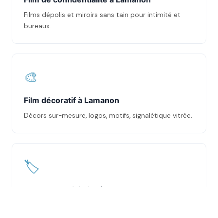
Films dépolis et miroirs sans tain pour intimité et
bureaux.
🎨
Film décoratif à Lamanon
Décors sur-mesure, logos, motifs, signalétique vitrée.
🏷️
Flocage publicitaire à Lamanon
Marquage vitrines et véhicules en adhésif découpé
ou numérique.