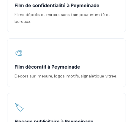
Film de confidentialité à Peymeinade
Films dépolis et miroirs sans tain pour intimité et
bureaux.
🎨
Film décoratif à Peymeinade
Décors sur-mesure, logos, motifs, signalétique vitrée.
🏷️
Flocage publicitaire à Peymeinade
Marquage vitrines et véhicules en adhésif découpé