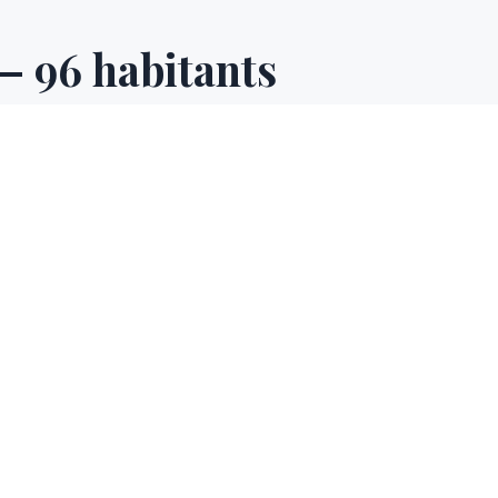
L
— 96 habitants
lage de 96 habitants en Alpes-de-Haute-Provence (04), située
tion planifiée sur devis. Teintée + couvre l'ensemble du Alpe
 secteur de Manosque — contactez-nous pour tout projet, qu
-de-Haute-Provence (2 700 h/an, hivers rigoureux) appellent 
ue renforcée, parfaitement adaptés à ce climat de montagne 
SECTEUR D'INTERVENTION
mmunes voisines desserv