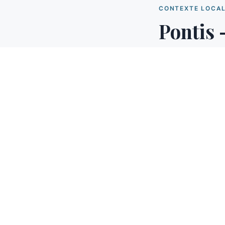
CONTEXTE LOCA
Pontis 
Pontis est un vil
Pertuis — interven
Provence, dans le
volume. Les Alpes
isolation thermiq
Co