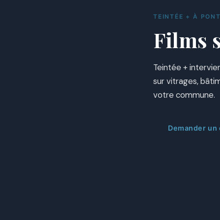
TEINTÉE + À PON
Films s
Teintée + intervie
sur vitrages, bât
votre commune.
Demander un d