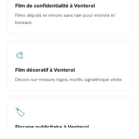
Film de confidentialité à Venterol
Films dépolis et miroirs sans tain pour intimité et
bureaux.
🎨
Film décoratif à Venterol
Décors sur-mesure, logos, motifs, signalétique vitrée.
🏷️
Flocage publicitaire à Venterol
Marquage vitrines et véhicules en adhésif découpé