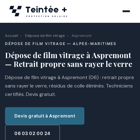
Aller
au
contenu
Accueil
›
Dépose de film vitrage
›
Aspremont
DÉPOSE DE FILM VITRAGE — ALPES-MARITIMES
Dépose de film vitrage à Aspremont
— Retrait propre sans rayer le verre
Dépose de film vitrage à Aspremont (06) : retrait propre
sans rayer le verre, résidus de colle éliminés. Techniciens
certifiés. Devis gratuit.
Devis gratuit à Aspremont
06 03 02 00 24