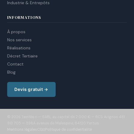
Industrie & Entrepôts
INFORMATIONS
À propos
Nos services
Réalisations
Décret Tertiaire
Contact
Blog
Devis gratuit →
© 2026 Teintée + — SARL au capital de 7 000 € — RCS Avignon 481
913 705 — 596A avenue de Malespine, 84120 Pertuis
Mentions légales
CGU
Politique de confidentialité