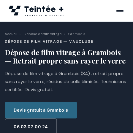
Aller
au
contenu
Accueil
›
Dépose de film vitrage
›
Grambois
DÉPOSE DE FILM VITRAGE — VAUCLUSE
Dépose de film vitrage à Grambois
— Retrait propre sans rayer le verre
Dépose de film vitrage à Grambois (84) : retrait propre
sans rayer le verre, résidus de colle éliminés. Techniciens
certifiés. Devis gratuit.
Devis gratuit à Grambois
06 03 02 00 24