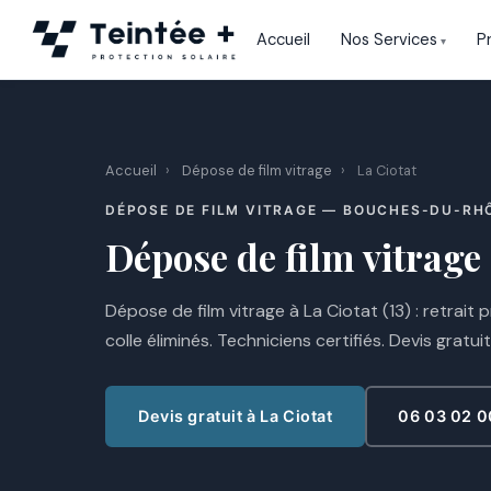
Aller
Accueil
Nos Services
P
au
contenu
Accueil
›
Dépose de film vitrage
›
La Ciotat
DÉPOSE DE FILM VITRAGE — BOUCHES-DU-RH
Dépose de film vitrage 
Dépose de film vitrage à La Ciotat (13) : retrait 
colle éliminés. Techniciens certifiés. Devis gratuit
Devis gratuit à La Ciotat
06 03 02 0