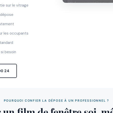
ie sur le vitrage
s dépose
iatement
our les occupants
standard
si besoin
00 24
POURQUOI CONFIER LA DÉPOSE À UN PROFESSIONNEL ?
 un film de fenêtre soi-m