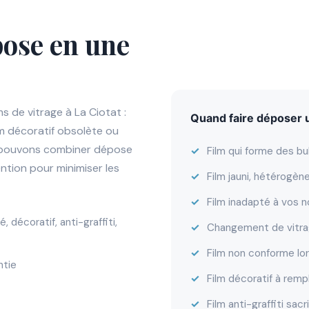
pose en une
s de vitrage à La Ciotat :
Quand faire déposer un
film décoratif obsolète ou
us pouvons combiner dépose
Film qui forme des bu
ntion pour minimiser les
Film jauni, hétérogè
Film inadapté à vos 
 décoratif, anti-graffiti,
Changement de vitra
Film non conforme lor
ntie
Film décoratif à remp
Film anti-graffiti sac