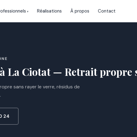
rofessionnels
Réalisations
À propos
Contact
ÔNE
à La Ciotat — Retrait propre 
propre sans rayer le verre, résidus de
.
0 24