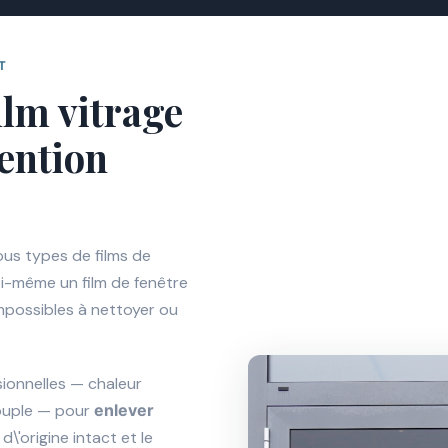
T
ilm vitrage
vention
ous types de films de
oi-même un film de fenêtre
impossibles à nettoyer ou
sionnelles — chaleur
souple — pour
enlever
e d\'origine intact et le