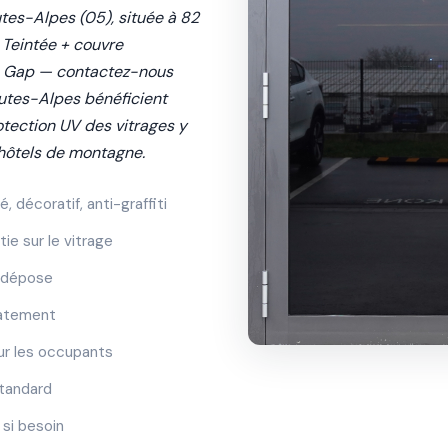
utes-Alpes (05), située à 82
. Teintée + couvre
de Gap — contactez-nous
autes-Alpes bénéficient
otection UV des vitrages y
 hôtels de montagne.
, décoratif, anti-graffiti
ie sur le vitrage
s dépose
iatement
our les occupants
standard
si besoin