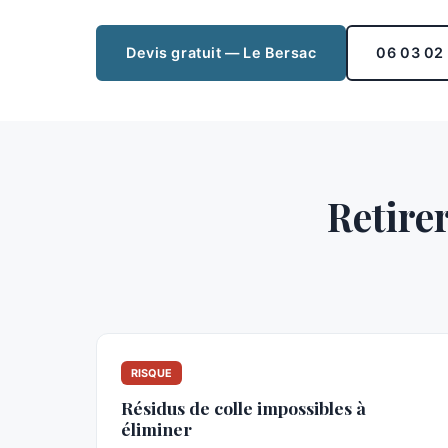
Devis gratuit — Le Bersac
06 03 02
Retirer
RISQUE
Résidus de colle impossibles à
éliminer