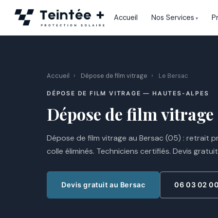
Aller
Accueil
Nos Services
P
au
contenu
Accueil
›
Dépose de film vitrage
›
Le Bersac
DÉPOSE DE FILM VITRAGE — HAUTES-ALPES
Dépose de film vitrage
Dépose de film vitrage au Bersac (05) : retrait p
colle éliminés. Techniciens certifiés. Devis gratuit
Devis gratuit au Bersac
06 03 02 0