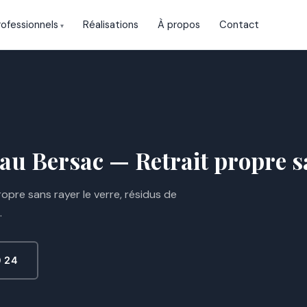
rofessionnels
Réalisations
À propos
Contact
 au Bersac — Retrait propre sa
ropre sans rayer le verre, résidus de
.
0 24