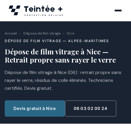
Aller
au
contenu
Accueil
›
Dépose de film vitrage
›
Nice
DÉPOSE DE FILM VITRAGE — ALPES-MARITIMES
Dépose de film vitrage à Nice —
Retrait propre sans rayer le verre
Dépose de film vitrage à Nice (06) : retrait propre sans
rayer le verre, résidus de colle éliminés. Techniciens
certifiés. Devis gratuit.
Devis gratuit à Nice
06 03 02 00 24