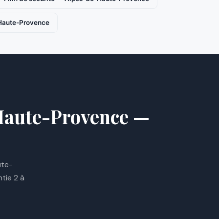
-Haute-Provence
-Haute-Provence —
ute-
tie 2 à