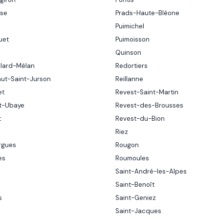
sse
Prads-Haute-Bléone
Puimichel
uet
Puimoisson
Quinson
llard-Mélan
Redortiers
aut-Saint-Jurson
Reillanne
et
Revest-Saint-Martin
t-Ubaye
Revest-des-Brousses
t
Revest-du-Bion
s
Riez
rgues
Rougon
es
Roumoules
Saint-André-les-Alpes
Saint-Benoît
s
Saint-Geniez
Saint-Jacques