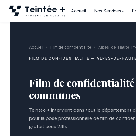
Aller
Accueil
Nos Services
P
au
contenu
Accueil
›
Film de confidentialité
›
Alpes-de-Haute-Pr
FILM DE CONFIDENTIALITÉ — ALPES-DE-HAUT
Film de confidentialit
communes
Teintée + intervient dans tout le département
pour la pose professionnelle de film de confiden
gratuit sous 24h.