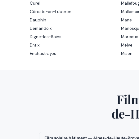
Curel
Mallefo
Céreste-en-Luberon
Mallemoi
Dauphin
Mane
Demandolx
Manosq
Digne-les-Bains
Marcoux
Draix
Melve
Enchastrayes
Mison
Film
de-H
Film solaire bâtiment — Alpes-de-Haute-Prov