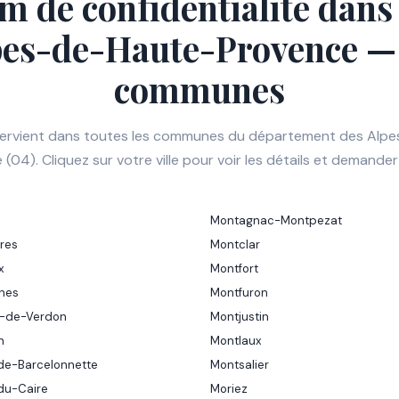
lm de confidentialité dans 
pes-de-Haute-Provence — 
communes
ntervient dans toutes les communes du département des Alp
(04). Cliquez sur votre ville pour voir les détails et demander
Montagnac-Montpezat
rres
Montclar
x
Montfort
nes
Montfuron
n-de-Verdon
Montjustin
n
Montlaux
de-Barcelonnette
Montsalier
du-Caire
Moriez