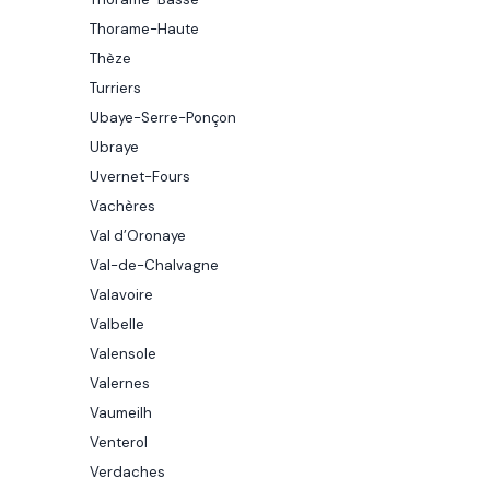
Thorame-Haute
Thèze
Turriers
Ubaye-Serre-Ponçon
Ubraye
Uvernet-Fours
Vachères
Val d’Oronaye
Val-de-Chalvagne
Valavoire
Valbelle
Valensole
Valernes
Vaumeilh
Venterol
Verdaches