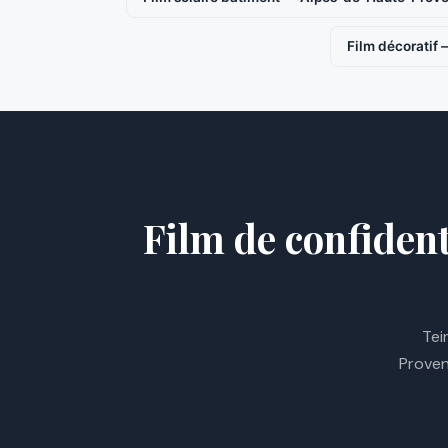
Film décoratif
Film de confiden
Tei
Proven