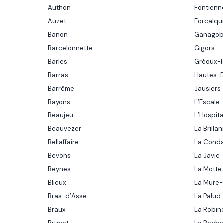
Authon
Fontienn
Auzet
Forcalqu
Banon
Ganagob
Barcelonnette
Gigors
Barles
Gréoux-l
Barras
Hautes-
Barrême
Jausiers
Bayons
L’Escale
Beaujeu
L’Hospita
Beauvezer
La Brilla
Bellaffaire
La Cond
Bevons
La Javie
Beynes
La Motte
Blieux
La Mure
Bras-d’Asse
La Palud
Braux
La Robin
Brunet
La Roche