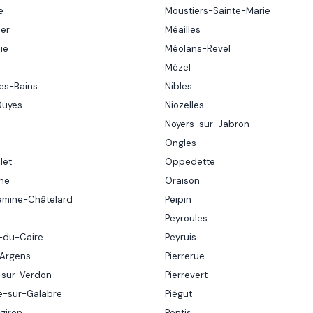
e
Moustiers-Sainte-Marie
ier
Méailles
ie
Méolans-Revel
Mézel
es-Bains
Nibles
Duyes
Niozelles
Noyers-sur-Jabron
Ongles
let
Oppedette
nne
Oraison
amine-Châtelard
Peipin
Peyroules
-du-Caire
Peyruis
-Argens
Pierrerue
-sur-Verdon
Pierrevert
e-sur-Galabre
Piégut
giron
Pontis