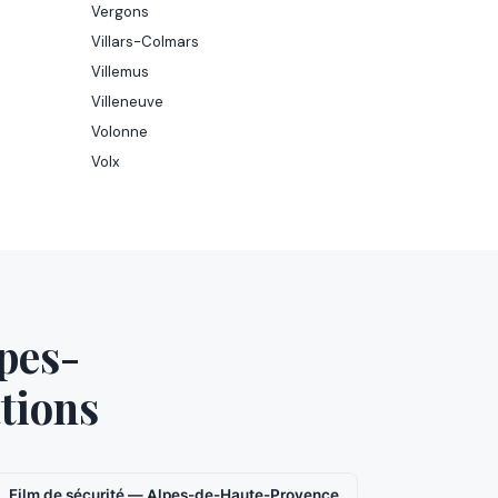
Vergons
Villars-Colmars
Villemus
Villeneuve
Volonne
Volx
lpes-
tions
Film de sécurité — Alpes-de-Haute-Provence