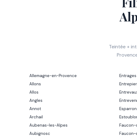
Fi
Al
Teintée + i
Provence 
Allemagne-en-Provence
Entrages
Allons
Entrepie
Allos
Entrevau
Angles
Entreven
Annot
Esparro
Archail
Estoublo
Aubenas-les-Alpes
Faucon-
Aubignosc
Faucon-