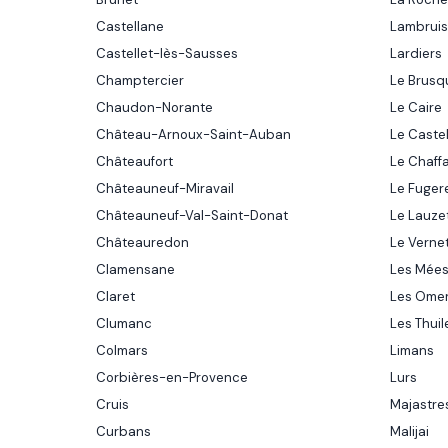
Castellane
Lambrui
Castellet-lès-Sausses
Lardiers
Champtercier
Le Brusq
Chaudon-Norante
Le Caire
Château-Arnoux-Saint-Auban
Le Caste
Châteaufort
Le Chaff
Châteauneuf-Miravail
Le Fuger
Châteauneuf-Val-Saint-Donat
Le Lauze
Châteauredon
Le Verne
Clamensane
Les Mée
Claret
Les Ome
Clumanc
Les Thuil
Colmars
Limans
Corbières-en-Provence
Lurs
Cruis
Majastre
Curbans
Malijai