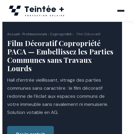
Aller
au
contenu
Accueil
›
Professionnels
›
Copropriété
›
Film Décoratif
Film Décoratif Copropriété
PACA — Embellissez les Parties
Communes sans Travaux
Lourds
Hall d’entrée vieillissant, vitrage des parties
communes sans caractère : le film décoratif
redonne de l’éclat aux espaces communs de
votre immeuble sans ravalement ni menuiserie.
Solution votable en AG.