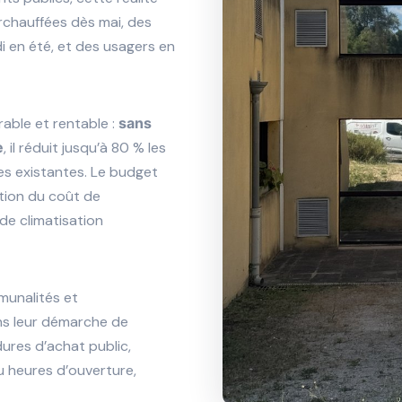
urchauffées dès mai, des
di en été, et des usagers en
rable et rentable :
sans
e
, il réduit jusqu’à 80 % les
ées existantes. Le budget
ction du coût de
de climatisation
unalités et
ns leur démarche de
ures d’achat public,
u heures d’ouverture,