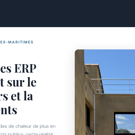
PES-MARITIMES
les ERP
t sur le
s et la
ents
des de chaleur de plus en
ts publics, cette réalité