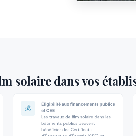
ilm solaire dans vos établ
Éligibilité aux financements publics
💰
et CEE
Les travaux de film solaire dans les
bâtiments publics peuvent
bénéficier des Certificats