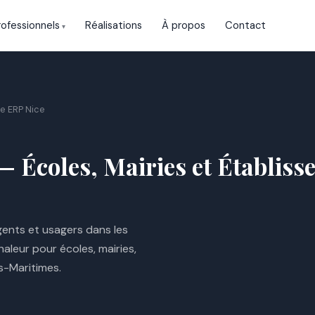
rofessionnels
Réalisations
À propos
Contact
re ERP Nice
— Écoles, Mairies et Établiss
gents et usagers dans les
haleur pour écoles, mairies,
s-Maritimes.