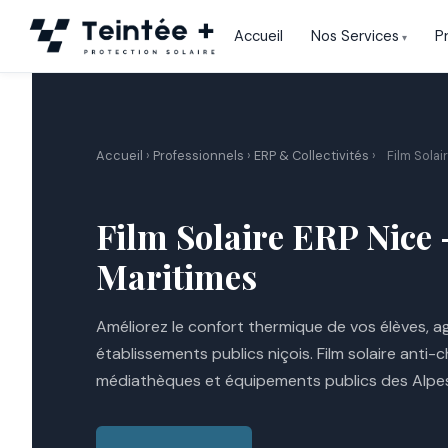
Aller
Accueil
Nos Services
P
au
contenu
Accueil
›
Professionnels
›
ERP & Collectivités
›
Film Solai
Film Solaire ERP Nice 
Maritimes
Améliorez le confort thermique de vos élèves, a
établissements publics niçois. Film solaire anti-c
médiathèques et équipements publics des Alpe