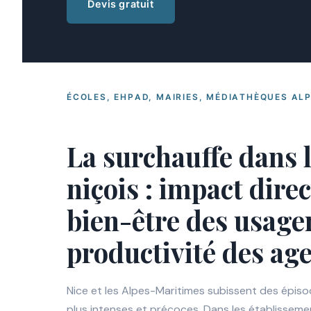
Devis gratuit
ÉCOLES, EHPAD, MAIRIES, MÉDIATHÈQUES AL
La surchauffe dans 
niçois : impact direc
bien-être des usager
productivité des ag
Nice et les Alpes-Maritimes subissent des épiso
plus intenses et précoces. Dans les établissemen