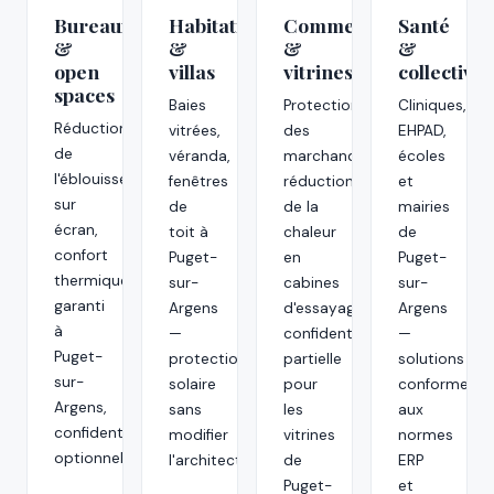
Bureaux
Habitations
Commerces
Santé
&
&
&
&
open
villas
vitrines
collectivit
spaces
Baies
Protection
Cliniques,
Réduction
vitrées,
des
EHPAD,
de
véranda,
marchandises,
écoles
l'éblouissement
fenêtres
réduction
et
sur
de
de la
mairies
écran,
toit à
chaleur
de
confort
Puget-
en
Puget-
thermique
sur-
cabines
sur-
garanti
Argens
d'essayage,
Argens
à
—
confidentialité
—
Puget-
protection
partielle
solutions
sur-
solaire
pour
conformes
Argens,
sans
les
aux
confidentialité
modifier
vitrines
normes
optionnelle.
l'architecture.
de
ERP
Puget-
et