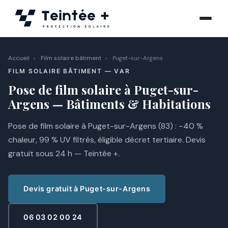
Aller
au
contenu
Accueil
›
Film solaire bâtiment
›
Puget-sur-Argens
FILM SOLAIRE BÂTIMENT — VAR
Pose de film solaire à Puget-sur-
Argens — Bâtiments & Habitations
Pose de film solaire à Puget-sur-Argens (83) : −40 %
chaleur, 99 % UV filtrés, éligible décret tertiaire. Devis
gratuit sous 24 h — Teintée +.
Devis gratuit à Puget-sur-Argens
06 03 02 00 24