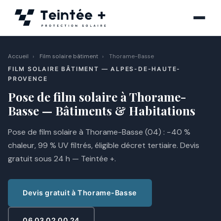
Aller
au
contenu
Accueil
›
Film solaire bâtiment
›
Thorame-Basse
FILM SOLAIRE BÂTIMENT — ALPES-DE-HAUTE-
PROVENCE
Pose de film solaire à Thorame-
Basse — Bâtiments & Habitations
Pose de film solaire à Thorame-Basse (04) : −40 %
chaleur, 99 % UV filtrés, éligible décret tertiaire. Devis
gratuit sous 24 h — Teintée +.
Devis gratuit à Thorame-Basse
06 03 02 00 24