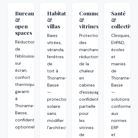
Bureaux
Habitations
Commerces
Santé
&
&
&
&
open
villas
vitrines
collectivit
spaces
Baies
Protection
Cliniques,
Réduction
vitrées,
des
EHPAD,
de
véranda,
marchandises,
écoles
l'éblouissement
fenêtres
réduction
et
sur
de
de la
mairies
écran,
toit à
chaleur
de
confort
Thorame-
en
Thorame-
thermique
Basse
cabines
Basse
garanti
—
d'essayage,
—
à
protection
confidentialité
solutions
Thorame-
solaire
partielle
conformes
Basse,
sans
pour
aux
confidentialité
modifier
les
normes
optionnelle.
l'architecture.
vitrines
ERP
de
et