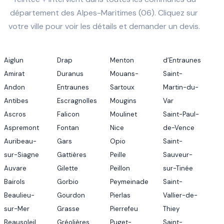
département des Alpes-Maritimes (06). Cliquez sur
votre ville pour voir les détails et demander un devis.
Aiglun
Drap
Menton
d’Entraunes
Amirat
Duranus
Mouans-
Saint-
Andon
Entraunes
Sartoux
Martin-du-
Antibes
Escragnolles
Mougins
Var
Ascros
Falicon
Moulinet
Saint-Paul-
Aspremont
Fontan
Nice
de-Vence
Auribeau-
Gars
Opio
Saint-
sur-Siagne
Gattières
Peille
Sauveur-
Auvare
Gilette
Peillon
sur-Tinée
Bairols
Gorbio
Peymeinade
Saint-
Beaulieu-
Gourdon
Pierlas
Vallier-de-
sur-Mer
Grasse
Pierrefeu
Thiey
Beausoleil
Gréolières
Puget-
Saint-