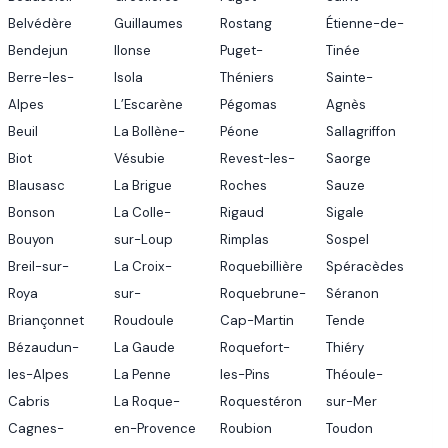
Belvédère
Guillaumes
Rostang
Étienne-de-
Bendejun
Ilonse
Puget-
Tinée
Berre-les-
Isola
Théniers
Sainte-
Alpes
L’Escarène
Pégomas
Agnès
Beuil
La Bollène-
Péone
Sallagriffon
Biot
Vésubie
Revest-les-
Saorge
Blausasc
La Brigue
Roches
Sauze
Bonson
La Colle-
Rigaud
Sigale
Bouyon
sur-Loup
Rimplas
Sospel
Breil-sur-
La Croix-
Roquebillière
Spéracèdes
Roya
sur-
Roquebrune-
Séranon
Briançonnet
Roudoule
Cap-Martin
Tende
Bézaudun-
La Gaude
Roquefort-
Thiéry
les-Alpes
La Penne
les-Pins
Théoule-
Cabris
La Roque-
Roquestéron
sur-Mer
Cagnes-
en-Provence
Roubion
Toudon