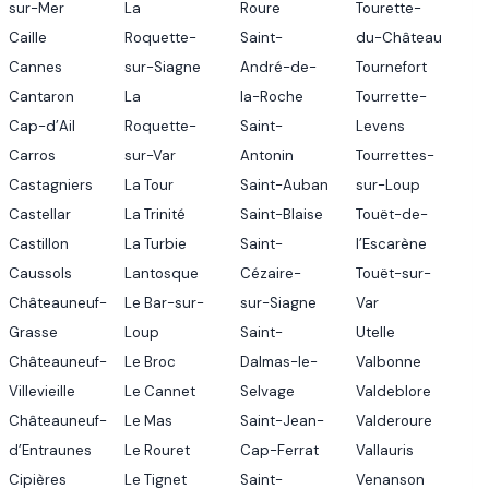
sur-Mer
La
Roure
Tourette-
Caille
Roquette-
Saint-
du-Château
Cannes
sur-Siagne
André-de-
Tournefort
Cantaron
La
la-Roche
Tourrette-
Cap-d’Ail
Roquette-
Saint-
Levens
Carros
sur-Var
Antonin
Tourrettes-
Castagniers
La Tour
Saint-Auban
sur-Loup
Castellar
La Trinité
Saint-Blaise
Touët-de-
Castillon
La Turbie
Saint-
l’Escarène
Caussols
Lantosque
Cézaire-
Touët-sur-
Châteauneuf-
Le Bar-sur-
sur-Siagne
Var
Grasse
Loup
Saint-
Utelle
Châteauneuf-
Le Broc
Dalmas-le-
Valbonne
Villevieille
Le Cannet
Selvage
Valdeblore
Châteauneuf-
Le Mas
Saint-Jean-
Valderoure
d’Entraunes
Le Rouret
Cap-Ferrat
Vallauris
Cipières
Le Tignet
Saint-
Venanson