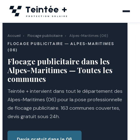
Aller
au
contenu
Accueil
›
Flocage publicitaire
›
Alpes-Maritimes (06)
FLOCAGE PUBLICITAIRE — ALPES-MARITIMES
(06)
Flocage publicitaire dans les
Alpes-Maritimes — Toutes les
communes
Teintée + intervient dans tout le département des
Alpes-Maritimes (06) pour la pose professionnelle
de flocage publicitaire. 163 communes couvertes,
devis gratuit sous 24h.
Devis gratuit dans le 06