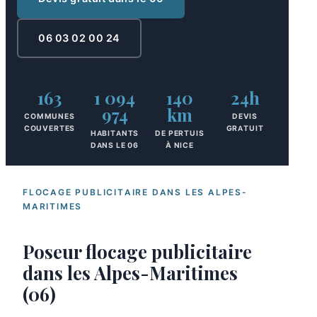
06 03 02 00 24
163
1 094
140
24h
974
km
COMMUNES
DEVIS
COUVERTES
GRATUIT
HABITANTS
DE PERTUIS
DANS LE 06
À NICE
FLOCAGE PUBLICITAIRE DANS LES ALPES-
MARITIMES
Poseur flocage publicitaire
dans les Alpes-Maritimes
(06)