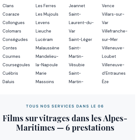
Clans
Les Ferres
Jeannet
Vence
Coaraze
Les Mujouls
Saint-
Villars-sur-
Collongues
Levens
Laurent-du-
Var
Colomars
Lieuche
Var
Villefranche-
Conségudes
Lucéram
Saint-Léger
sur-Mer
Contes
Malaussène
Saint-
Villeneuve-
Courmes
Mandelieu-
Martin-
Loubet
Coursegoules
la-Napoule
Vésubie
Villeneuve-
Cuébris
Marie
Saint-
d’Entraunes
Daluis
Massoins
Martin-
Èze
TOUS NOS SERVICES DANS LE 06
Films sur vitrages dans les Alpes-
Maritimes — 6 prestations