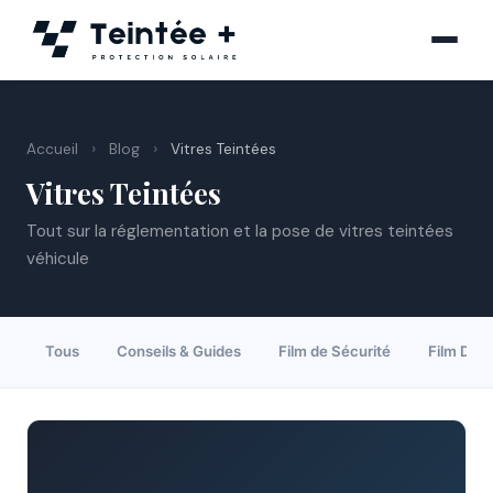
Aller
au
contenu
›
›
Accueil
Blog
Vitres Teintées
Vitres Teintées
Tout sur la réglementation et la pose de vitres teintées
véhicule
Tous
Conseils & Guides
Film de Sécurité
Film Déco